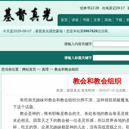
·
以弗所书5:5
·
约翰福音8:12
·
诗篇32:5
·
希伯来书12:28
·
出埃及记20:17
·
路加福音12
首页
讲道
书籍
文章
其他
下载
今天是2026-08-07，基督真光愿您蒙福！您是本站第
9967826
位访客。
请输入内容关键字
请输入标题关键字
您当前位置：
网站首页
>>
真理
>> 教会和教会组织
教会和教会组织
来源：基督真光 发布时间：2010-07-10 点击数：1
有些弟兄姊妹对教会和教会组织分辨不清，这样很容易被魔鬼
下这个话题。
教会是神的，惟有耶稣是教会的主。各处各地的教会靠圣灵彼
未必相见。因普天之下的教会被一位圣灵所感，所以世界各地的
杯，吃主的饼。众弟兄姊妹都是神的儿女，没有高低贵贱之分。