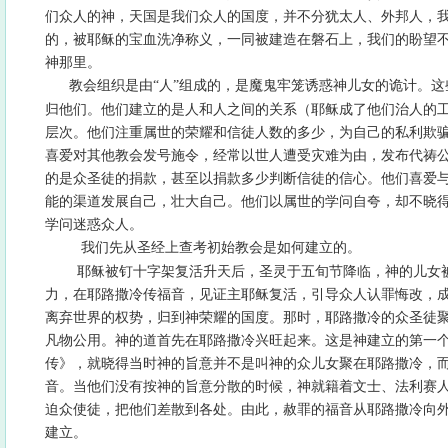
们众人的神，天国是我们众人的国度，并不分犹太人、外邦人，
的，被耶稣的宝血洗净称义，一同被建造在磐石上，我们的盼望
神那里。
教会组织是由“人”组成的，是魔鬼牢笼诱惑神儿女的诡计。
归他们。他们建立的是人和人之间的关系（耶稣成了他们治人的
层次。他们注重属世的荣耀和信徒人数的多少，为自己的私利欺
喜爱对其他教会发号施令，经常以世人遭受灾难为由，发布代祷
的是众圣徒的捐款，甚至以捐款多少判断信徒的信心。他们喜爱
能的渠道发展自己，壮大自己。他们以属世的学问自夸，却不晓
学问迷惑众人。
我们先从圣经上查考初始教会是如何建立的。
耶稣被钉十字架复活升天后，圣灵于五旬节降临，神的儿女
力，在耶路撒冷传福音，见证主耶稣复活，引导众人认罪悔改，
离弃世界的权势，归到神荣耀的国度。那时，耶路撒冷的众圣徒
凡物公用。神的道首先在耶路撒冷兴旺起来。这是神建立的第一
传》，就晓得当时神的旨意并不是叫神的众儿女聚在耶路撒冷，
音。当他们没有按神的旨意分散的时候，神就籍着文士、法利赛
迫众使徒，把他们差散到各处。由此，赦罪的福音从耶路撒冷向
建立。