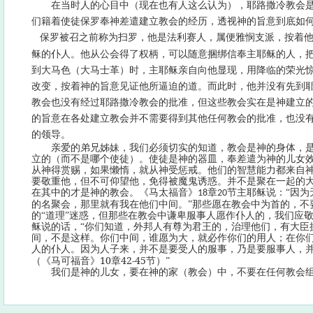
在当时人的心目中（现在也有人这么认为），耶路撒冷教会
们籍着使徒保罗奉神差遣建立教会的经历，透视神的旨意到底如
保罗被召之前称为扫罗，他是法利赛人，属便雅悯支派，按着
稣的仆人。他从公会得了权柄，可以随意捆绑信奉主耶稣的人，
到大马色（大马士革）时，主耶稣亲自向他显现，用降临的荣光
改变，按着神的旨意见证他所逼迫的道。而此时，他并没有先到
教会也没有经过耶路撒冷教会的批准，但这些教会实在是神建立
的旨意在各处建立教会并不需要得到其他任何教会的批准，也没
的领导。
亲爱的弟兄姊妹，我们必须切实的知道，教会是神的身体，
立的（而不是哪个使徒）。使徒是神的器皿，奉差遣为神的儿女
从神得赏赐，如果懒惰，就从神受惩戒。他们的智慧能力都来自
要敬重他，但不可仰望他，免得被魔鬼诱惑。并不是聚在一起的
在其中的才是神的教会。《马太福音》
章
节主耶稣说：“
因为
18
20
的名聚会，那里就有我在他们中间。”那些愿在教会中为首的，不
的“道理”迷惑，但那些在教会中谦卑服事人愿作仆人的，我们应
稣说的话，“
你们知道，外邦人有尊为君王的，治理他们，有大臣
间，不是这样。你们中间，谁愿为大，就必作你们的用人；在你
人的仆人。
因为人子来，并不是要受人的服事，乃是要服事人，
10
42-45
（《马可福音》
章
节）”
我们是神的儿女，要在神的家（教会）中，不要在任何教会