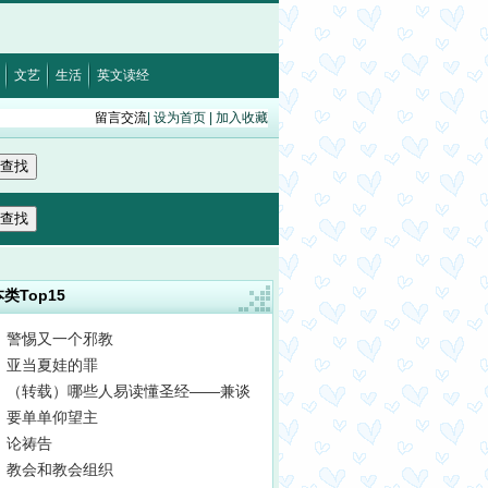
2:15
·
以弗所书5:5
文艺
生活
英文读经
留言交流
|
设为首页
|
加入收藏
类Top15
警惕又一个邪教
亚当夏娃的罪
（转载）哪些人易读懂圣经——兼谈
要单单仰望主
论祷告
教会和教会组织