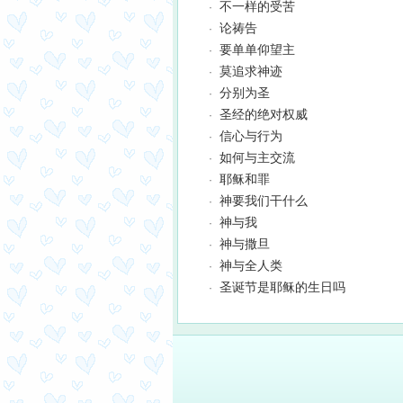
不一样的受苦
·
论祷告
·
要单单仰望主
·
莫追求神迹
·
分别为圣
·
圣经的绝对权威
·
信心与行为
·
如何与主交流
·
耶稣和罪
·
神要我们干什么
·
神与我
·
神与撒旦
·
神与全人类
·
圣诞节是耶稣的生日吗
·