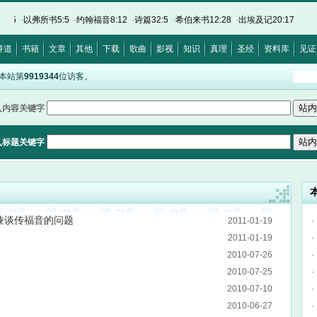
5
·
以弗所书5:5
·
约翰福音8:12
·
诗篇32:5
·
希伯来书12:28
·
出埃及记20:17
·
路加福音1
讲道
书籍
文章
其他
下载
歌曲
影视
知识
真理
圣经
资料库
见证
是本站第
9919344
位访客。
入内容关键字
入标题关键字
本
兼谈传福音的问题
2011-01-19
·
2011-01-19
·
2010-07-26
·
2010-07-25
·
2010-07-10
·
2010-06-27
·