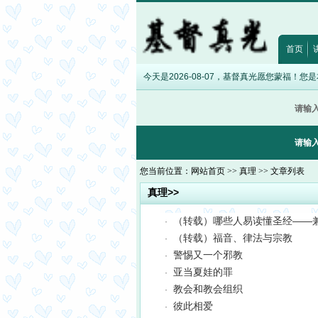
·
约翰福音8:12
·
诗篇32:5
·
希伯来书12:28
·
出埃及记20:17
·
路加福音12:1
首页
今天是2026-08-07，基督真光愿您蒙福！您
请输
请输
您当前位置：
网站首页
>>
真理
>> 文章列表
真理>>
（转载）哪些人易读懂圣经——
·
（转载）福音、律法与宗教
·
警惕又一个邪教
·
亚当夏娃的罪
·
教会和教会组织
·
彼此相爱
·