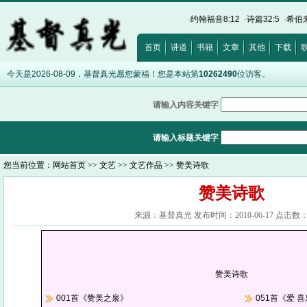
福音12:15
·
以弗所书5:5
·
马太福音11:29
·
约翰福音8:12
·
诗篇32:5
·
希伯来书12:2
首页
讲道
书籍
文章
其他
下载
今天是2026-08-09，基督真光愿您蒙福！您是本站第
10262490
位访客。
请输入内容关键字
请输入标题关键字
您当前位置：
网站首页
>>
文艺
>>
文艺作品
>> 赞美诗歌
赞美诗歌
来源：基督真光 发布时间：2010-06-17 点击数：1
赞美诗歌
001首《赞美之泉》
051首《爱 