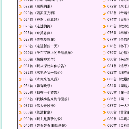
022首《感恩的泪》
072首《来吧
023首《西罗亚光明》
073首《带
024首《神啊，你真好》
074首《田
025首《走过的路》
075首《把
026首《奇异恩典》
076首《奉献
027首《你在爱就在》
077首《全然
028首《走进新的一天》
078首《杯子
029首《坐在宝座上的圣洁羔羊》
079首《心愿
030首《荣耀神羔羊》
080首《兴起
031首《我从深处向你求告》
081首《追寻
032首《求主给我一颗心》
082首《现
033首《求你来管束我》
083首《把
034首《馨香晚祭》
084首《同路
035首《我有一个祷告》
085首《在一
036首《我以祷告来到你面前》
086首《同一
037首《伟大奇妙神》
087首《一
038首《荒漠甘泉》
088首《非
039首《我主是真挚的爱》
089首《羊啊
040首《磐石磐石,耶稣基督》
090首《灵