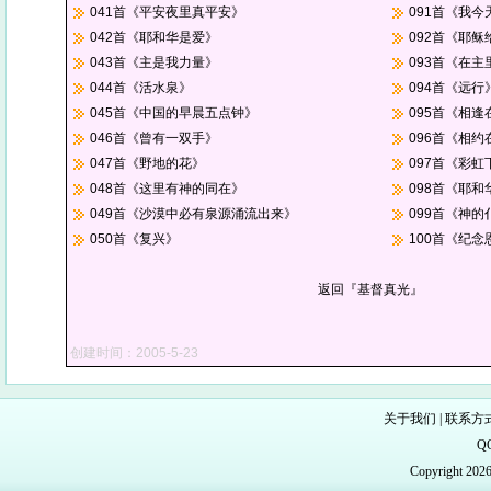
041首《平安夜里真平安》
091首《我
042首《耶和华是爱》
092首《耶
043首《主是我力量》
093首《在
044首《活水泉》
094首《远行
045首《中国的早晨五点钟》
095首《相
046首《曾有一双手》
096首《相约
047首《野地的花》
097首《彩
048首《这里有神的同在》
098首《耶
049首《沙漠中必有泉源涌流出来》
099首《神
050首《复兴》
100首《纪念
返回『基督真光』
创建时间：2005-5-23
关于我们
|
联系方
Q
Copyright 20