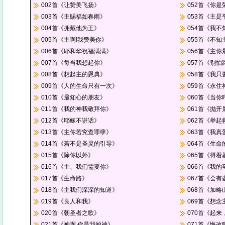
002首《让赞美飞扬》
052首《你
003首《主赐福如春雨》
053首《主是
004首《拥戴他为王》
054首《我
005首《主啊!我赞美你》
055首《不
006首《耶和华祝福满满》
056首《主你
007首《每当我想起你》
057首《别怕
008首《想起主的恩典》
058首《我
009首《人的生命只有一次》
059首《永住
010首《最知心的朋友》
060首《当
011首《我的神我敬拜你》
061首《抛
012首《耶稣不讲话》
062首《举
013首《主你若究查罪孽》
063首《我真
014首《若不是圣灵的引导》
064首《生命
015首《除你以外》
065首《得着
016首《主、我们需要你》
066首《我的
017首《生命路》
067首《会有
018首《主我们深深的知道》
068首《加略
019首《良人和我》
069首《想念
020首《朝圣者之歌》
070首《起
021首《神啊,你是我的神》
071首《悔改