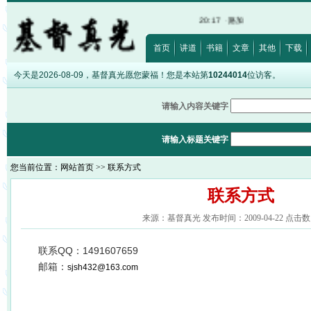
8:12
·
诗篇32:5
·
希伯来书12:28
·
出埃及记20:17
·
路加福音12:15
·
以弗所书5:5
首页
讲道
书籍
文章
其他
下载
今天是2026-08-09，基督真光愿您蒙福！您是本站第
10244014
位访客。
请输入内容关键字
请输入标题关键字
您当前位置：
网站首页
>> 联系方式
联系方式
来源：基督真光 发布时间：2009-04-22 点击数：
联系QQ：1491607659
邮箱：
sjsh432@163.com