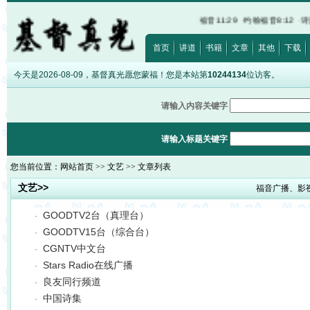
20:17
·
路加福音12:15
·
以弗所书5:5
·
马太福音11:29
·
约翰福音8:12
·
诗篇32:5
·
希
首页
讲道
书籍
文章
其他
下载
今天是2026-08-09，基督真光愿您蒙福！您是本站第
10244134
位访客。
请输入内容关键字
请输入标题关键字
您当前位置：
网站首页
>>
文艺
>> 文章列表
文艺>>
福音广播、影
GOODTV2台（真理台）
·
GOODTV15台（综合台）
·
CGNTV中文台
·
Stars Radio在线广播
·
良友同行频道
·
中国诗集
·