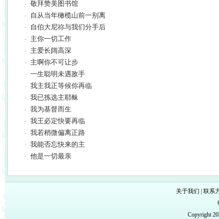
敬拜赞美图书馆
·
自从当年橄榄山前一别离
·
自伯大尼祢与我们分手后
·
主你一切工作
·
主爱长阔高深
·
主啊你不可让步
·
一生聪明未遇敌手
·
我主我正等候你再临
·
我已拣选主耶稣
·
我为基督而生
·
我王必定快要再临
·
我若稍微偏离正路
·
我能否忘快来的主
·
他是一切最亲
·
关于我们
|
联系
Copyright 