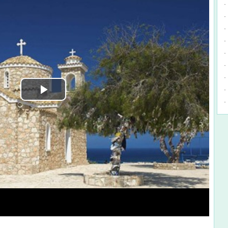
·
·
·
·
·
·
·
·
·