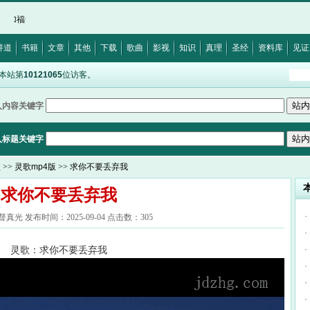
·
马太福音11:29
·
约翰福音8:12
·
诗篇32:5
·
希伯来书12:28
·
出埃及记20:17
·
讲道
书籍
文章
其他
下载
歌曲
影视
知识
真理
圣经
资料库
见证
是本站第
10121065
位访客。
入内容关键字
入标题关键字
歌
>>
灵歌mp4版
>> 求你不要丢弃我
求你不要丢弃我
·
真光 发布时间：2025-09-04 点击数：305
·
灵歌：求你不要丢弃我
·
·
·
·