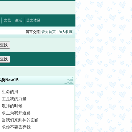
路加福音12:15
·
以弗所书5:5
·
马太福音11:29
·
约翰福音8:12
·
诗篇32:5
·
希伯来书12:
文艺
生活
英文读经
留言交流
|
设为首页
|
加入收藏
本类New15
生命的河
主是我的力量
敬拜的时候
求主为我开道路
当我们来到神的面前
求你不要丢弃我