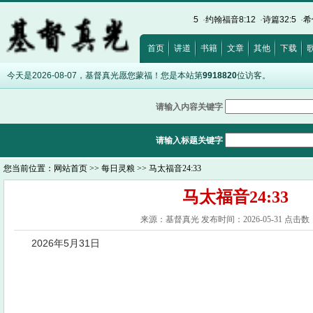
出埃及记20:17
·
路加福音12:15
·
以弗所书5:5
·
约翰福音8:12
·
诗篇32:5
·
希伯来书12
首页
讲道
书籍
文章
其他
下载
今天是2026-08-07，基督真光愿您蒙福！您是本站第
9918820
位访客。
请输入内容关键字
请输入标题关键字
您当前位置：
网站首页
>>
每日灵粮
>> 马太福音24:33
马太福音24:33
来源：基督真光 发布时间：2026-05-31 点击数：
2026年5月31日