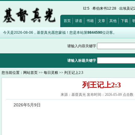
12:15
·
以弗所书5:5
·
约翰福音8:12
·
诗篇32:5
·
希伯来书12:28
·
出埃及记20:17
·
路
首页
讲道
书籍
文章
其他
下载
今天是2026-08-06，基督真光愿您蒙福！您是本站第
9844590
位访客。
请输入内容关键字
请输入标题关键字
您当前位置：
网站首页
>>
每日灵粮
>> 列王记上2:3
列王记上2:3
来源：基督真光 发布时间：2026-05-09 点击数：
2026年5月9日