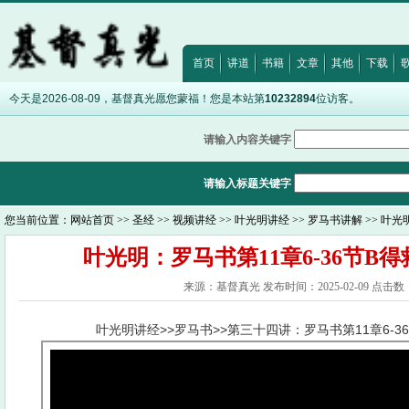
·
马太福音11:29
·
约翰福音8:12
·
诗篇32:5
·
希伯来书12:28
·
出埃及
首页
讲道
书籍
文章
其他
下载
今天是2026-08-09，基督真光愿您蒙福！您是本站第
10232894
位访客。
请输入内容关键字
请输入标题关键字
您当前位置：
网站首页
>>
圣经
>>
视频讲经
>>
叶光明讲经
>>
罗马书讲解
>> 叶光
叶光明：罗马书第11章6-36节B
来源：基督真光 发布时间：2025-02-09 点击数：
叶光明讲经>>罗马书>>第三十四讲：罗马书第11章6-3