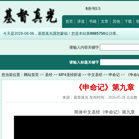
2:28
·
出埃及记20:17
·
路加福音12:15
·
以弗所书5:5
首页
讲道
书籍
文章
其他
下载
今天是2026-08-06，基督真光愿您蒙福！您是本站第
9885750
位访客。
请输入内容关键字
请输入标题关键字
您当前位置：
网站首页
>>
圣经
>>
MP4圣经听读
>>
中文圣经
>>
申命记
>> 《申
《申命记》第九章
来源：基督真光 发布时间：2026-05-28 点击数：
简体中文圣经《申命记》第九章