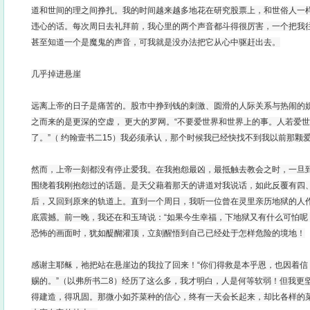
道和世间的理之间挣扎。我的时间越来越多地花在研究股票上，和世俗人一
违心的话。每次周日去礼拜前，我心里的两个声音都斗得很厉害，一个把我
甚至知道一个是魔鬼的声音，可我就是没办法把它从心中驱赶出去。
几乎掉进悬崖
远离上帝的日子是痛苦的。股市中挣到钱的刺激、圆滑的人际关系与热闹的娱
之而来的是更深的空虚， 更大的罗网。“不要爱世界和世界上的事。人若爱
了。”（ 约翰壹书二15）我必须承认，那个时候我已经快找不到我以前那颗
然而，上帝一刻都没有停止爱我。在我抱怨最凶，最抵触去教会之时，一旦
围绕着我刚抱怨过的话题。是天父藉着那天的讲道对我说话，如此反覆有四
后，又回到原来的轨道上。直到一个周日，我听一位曾在灵里亲历地狱的人
底震撼。前一晚，我还在和玉琦说：“如果今生幸福，下地狱又有什么可怕呢
恐怖的画面时，犹如醍醐灌顶，立刻醒悟到自己已经处于怎样危险的境地！
感谢主耶稣，祂把站在悬崖边的我拉了回来！“你们得救是本乎恩，也因着信
赐的。”（以弗所书二8）经历了这么多，我才明白，人是何等软弱！但我更
得建造，得巩固。那微小如芥菜种的信心，终有一天会长起来，却比各样的