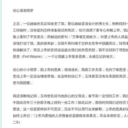
信心渐渐萌芽
之后，一位姊妹的见证却改变了我。那位姊妹是读会计的博士生，刚刚找到
工经验时，没有提到怎样准备面试和简历， 却只强调了要专心仰赖上帝。我
脸上看到了平安喜乐，而她说的那句：“万事都互相效力， 叫爱上帝的人得益
深地打动了我。真的很奇妙，当我不再纠缠于怎样在竞争中脱颖而出，转而
快就解决了。而且上帝的安排远远超出我们的所思所想，我不仅找到了理想
恩堡（Fort Wayne），一个让我蒙上帝更多恩典，永难忘记的地方。
信心的小小萌芽，因上帝的恩典，渐渐成长。我因工作关系，先到了唯恩堡
坚信上帝一定还会继续带领。在这样的信心下，玉琦甚至没有在美国投简历
堡与我团聚。
我还清晰地记得，玉琦曾告诉为他担心的父母说，春节前一定找到工作，我
中国农历年三十的那天晚上得到一份工作！除此以外，那段时间我们还经历
赘述。这一切是那样的不可思议，完全不可以用巧合来解释。上帝的恩典好
如经上所记：“上帝为爱祂的人所预备的是眼睛未曾看见，耳朵未曾听见，人
二9）