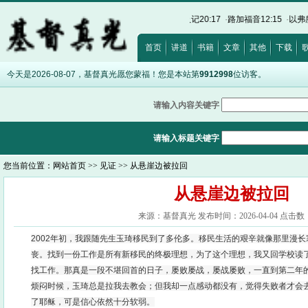
福音8:12
·
诗篇32:5
·
希伯来书12:28
·
出埃及记20:17
·
路加福音12:15
·
以弗所书5:5
首页
讲道
书籍
文章
其他
下载
今天是2026-08-07，基督真光愿您蒙福！您是本站第
9912998
位访客。
请输入内容关键字
请输入标题关键字
您当前位置：
网站首页
>>
见证
>> 从悬崖边被拉回
从悬崖边被拉回
来源：基督真光 发布时间：2026-04-04 点击数：
2002年初，我跟随先生玉琦移民到了多伦多。移民生活的艰辛就像那里漫
丧。找到一份工作是所有新移民的终极理想，为了这个理想，我又回学校读了
找工作。那真是一段不堪回首的日子，屡败屡战，屡战屡败，一直到第二年
烦闷时候，玉琦总是拉我去教会；但我却一点感动都没有，觉得失败者才会
了耶稣，可是信心依然十分软弱。