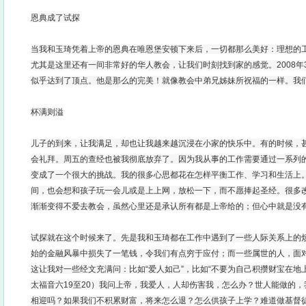
恩典成了试探
当我和玉琦凭着上帝的恩典在唯恩堡安顿下来后，一切都那么美好：理想的
尤其是这里还有一间非常好的华人教会，让我们时刻找到家的感觉。2008年
似乎达到了顶点。他是那么的完美！就像教会中弟兄姊妹所祝福的一样。我
杯满则溢
儿子的到来，让我满足，却也让我越来越沉浸在小家的快乐中。有的时候，
会礼拜。周五的查经也被我彻底放弃了。因为我从事的工作需要通过一系列
变成了一个很大的挑战。我的很多心思都花在怎样平衡工作、学习和生活上
间，也会想和孩子玩一会儿或是上上网，放松一下，而不愿捧起圣经。很多
渐渐变得不爱去教会，虽然心里还是承认所有都是上帝给的；但心中就是没
试探就在这个时候来了。先是我和玉琦都在工作中遇到了一些人际关系上的烦
始的金融风暴中损失了一笔钱，令我们有点穷于应付；而一些属世的人，面
这让我对一些经文充满问：比如“爱人如己”，比如“不要为自己积攒财宝在地
太福音六19至20）我问上帝，我爱人，人却伤害我，怎么办？世人能做的
相迎吗？如果我们不积累财富，将来怎么退？怎么供孩子上学？难道做基督