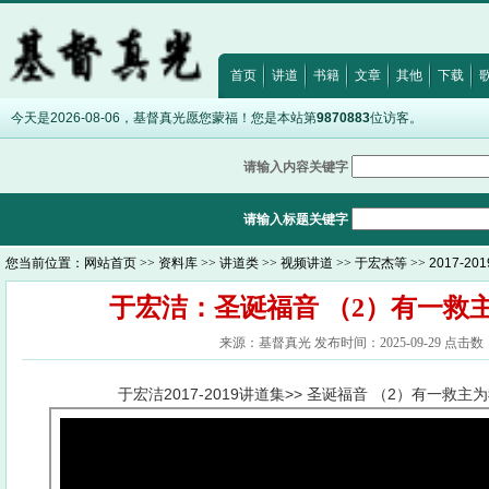
·
约翰福音8:12
·
诗篇32:5
·
希伯来书12:28
·
首页
讲道
书籍
文章
其他
下载
今天是2026-08-06，基督真光愿您蒙福！您是本站第
9870883
位访客。
请输入内容关键字
请输入标题关键字
您当前位置：
网站首页
>>
资料库
>>
讲道类
>>
视频讲道
>>
于宏杰等
>>
2017-2
于宏洁：圣诞福音 （2）有一救
来源：基督真光 发布时间：2025-09-29 点击数：
于宏洁2017-2019讲道集>> 圣诞福音 （2）有一救主