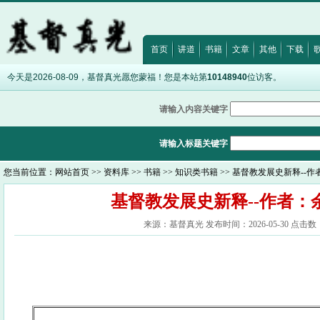
·
马太福音11:29
·
约翰福音8:12
·
诗篇32:5
·
希伯来书12:28
·
出埃及记2
首页
讲道
书籍
文章
其他
下载
今天是2026-08-09，基督真光愿您蒙福！您是本站第
10148940
位访客。
请输入内容关键字
请输入标题关键字
您当前位置：
网站首页
>>
资料库
>>
书籍
>>
知识类书籍
>> 基督教发展史新释--作
基督教发展史新释--作者：余
来源：基督真光 发布时间：2026-05-30 点击数：