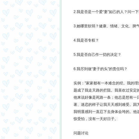
2.我是否是一个爱“妻”如己的人？问一
3.她哪里软弱？健康、情绪、文化、脾
4.我是否专权？
5.我是否自己作一切的决定？
6.我尽到做“妻子的头”的责任吗？
实例："家家都有一本难念的经。我的
题成了我走天路的拦阻。我喜欢过安定
他来说好像是死路一条；他总是想有一
著、迷恋的样子让我天天感到难受。因
我明显感到一直忍下去身体会垮的。他
惊受怕，没有一天好日子。
问题讨论