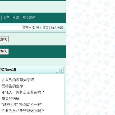
福音12:15
·
以弗所书5:5
文艺
生活
英文读经
留言交流
|
设为首页
|
加入收藏
本类New15
以自己的羞辱为荣耀
无祷告的生命
年轻人，你算是基督徒吗？
属灵的病征
“以神为本”的婚姻“不一样”
不要为自己争辩能做到吗？