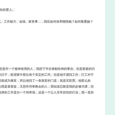
下你的爱人。
气、工作能力、金钱、家务事……我应如何保养顾惜她？如何敬重她？
理想是作一个被神使用的人，我想下半生奉献给神的事业。但是家庭的问
的日子，盼望家中那位有个安定的工作。但是他不愿找工作，打工对于
日能成为暴富，所以他找了一条致富的门道，就是买彩票。他那么执
为我是基督徒，又想作侍奉教会的人，我知道忍耐是我的必修功课，但
选择的工作是办一个饲养场，这是一个让人非常担忧的行业，我一直担