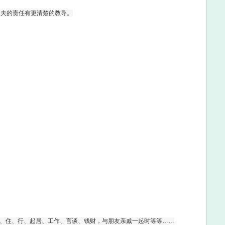
丈夫的责任有更清楚的教导。
、食、住、行、起居、工作、言谈、钱财，与朋友亲戚一起时等等……