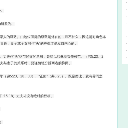
·
·
令。
·
·
为所欲为。
·
·
子或家人的尊敬。由地位而得的尊敬是外在的，且不长久，因这是对角色本
的责任，妻子或子女对作“头”的尊敬才是发自内心的。
·
·
定。丈夫作“头”这节经文的意思，是指以耶稣基督作模范。（弗5:23、2
·
丈夫与妻子的关系时，要谨慎地分辨两者的异同。
（弗5:23、28、33）、"正如”（弗5:25）。既是类比，就有异同之
:15-18）丈夫却没有绝对的权柄。
。
3）