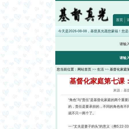
福音8:12
·
诗篇32:5
·
希伯来书12:28
·
出埃及记20:17
·
路加福音12:15
·
以弗所书5:
首页
今天是2026-08-08，基督真光愿您蒙福！您
请输
请输
您当前位置：
网站首页
>>
生活
>> 基督化家
基督化家庭第七课
来源：基督真
“角色”与“责任”是基督化家庭的两个
的，责任是要承担的，不同的角色有不
就不只一两个了。
一·“丈夫是妻子的头”的意义（弗5:22-3