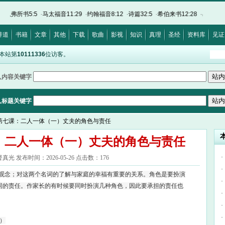
5
·
马太福音11:29
·
约翰福音8:12
·
诗篇32:5
·
希伯来书12:28
·
出埃及记20:17
·
路加
讲道
书籍
文章
其他
下载
歌曲
影视
知识
真理
圣经
资料库
见证
是本站第
10111336
位访客。
入内容关键字
入标题关键字
庭第七课：二人一体（一）丈夫的角色与责任
：二人一体（一）丈夫的角色与责任
·
光 发布时间：2026-05-26 点击数：176
·
重要观念；对这两个名词的了解与家庭的幸福有重要的关系。角色是要扮演
·
同的责任。作家长的有时候要同时扮演几种角色，因此要承担的责任也
·
·
·
3）