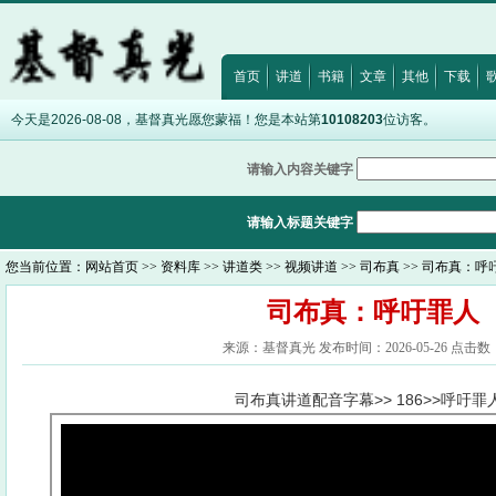
·
马太福音11:29
·
约翰福音8:12
·
诗篇32:5
·
希伯来书12:28
·
出埃及
首页
讲道
书籍
文章
其他
下载
今天是2026-08-08，基督真光愿您蒙福！您是本站第
10108203
位访客。
请输入内容关键字
请输入标题关键字
您当前位置：
网站首页
>>
资料库
>>
讲道类
>>
视频讲道
>>
司布真
>> 司布真：呼
司布真：呼吁罪人
来源：基督真光 发布时间：2026-05-26 点击数：
司布真讲道配音字幕>> 186>>呼吁