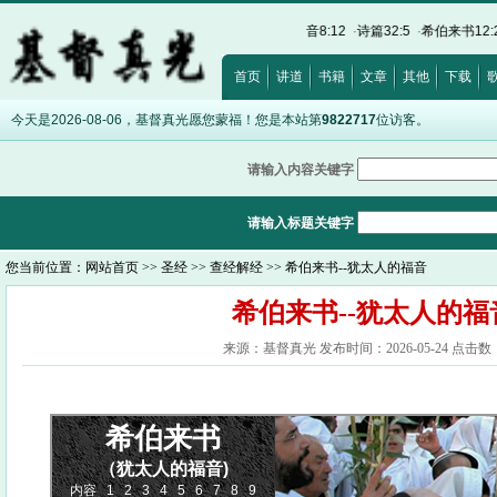
0:17
·
路加福音12:15
·
以弗所书5:5
·
约翰福音8:12
·
诗篇32:5
·
希伯来书12:28
·
出
首页
讲道
书籍
文章
其他
下载
今天是2026-08-06，基督真光愿您蒙福！您是本站第
9822717
位访客。
请输入内容关键字
请输入标题关键字
您当前位置：
网站首页
>>
圣经
>>
查经解经
>> 希伯来书--犹太人的福音
希伯来书--犹太人的福
来源：基督真光 发布时间：2026-05-24 点击数：