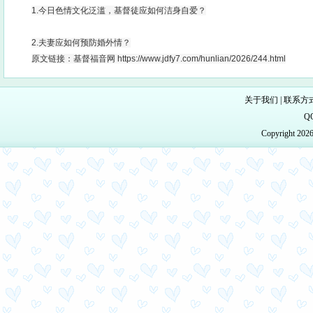
1.今日色情文化泛滥，基督徒应如何洁身自爱？
2.夫妻应如何预防婚外情？
原文链接：基督福音网 https://www.jdfy7.com/hunlian/2026/244.html
关于我们
|
联系方
Q
Copyright 20