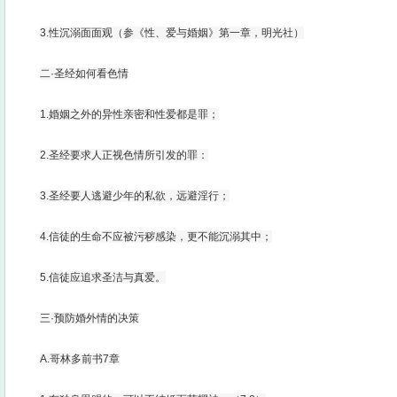
3.性沉溺面面观（参《性、爱与婚姻》第一章，明光社）
二·圣经如何看色情
1.婚姻之外的异性亲密和性爱都是罪；
2.圣经要求人正视色情所引发的罪：
3.圣经要人逃避少年的私欲，远避淫行；
4.信徒的生命不应被污秽感染，更不能沉溺其中；
5.信徒应追求圣洁与真爱。
三·预防婚外情的决策
A.哥林多前书7章