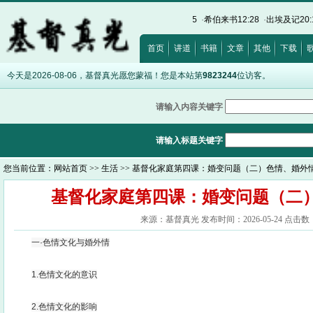
12:15
·
以弗所书5:5
·
约翰福音8:12
·
诗篇32:5
·
希伯来书12:28
·
出埃及记20:17
·
首页
讲道
书籍
文章
其他
下载
今天是2026-08-06，基督真光愿您蒙福！您是本站第
9823244
位访客。
请输入内容关键字
请输入标题关键字
您当前位置：
网站首页
>>
生活
>> 基督化家庭第四课：婚变问题（二）色情、婚外
基督化家庭第四课：婚变问题（二
来源：基督真光 发布时间：2026-05-24 点击数：
一·色情文化与婚外情
1.色情文化的意识
2.色情文化的影响