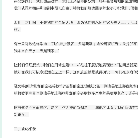
弟兄姊妹们，我们也是这样，我们原来是罪的奴隶，耶稣基督用祂的宝血和
我们从罪的捆绑和辖制中得以自由。神救我们脱离黑暗的权势，把我们迁到
因此，这世间，不是我们的久留之地，因为我们有永恒的家乡在天上。地上
旅。
有一首诗歌这样唱道：“我在异乡做客，天是我家；途经可畏旷野，天是我家
我本来自天乡，天是我家。”
让我们仔细想想，我们在日常生活中，却往往下意识地表现出：“世间是我家
就好像我们可以永远活在世上一样。这种态度就是彼得所说：“你们祖宗所传
经文特别以“能坏的金银等物”与“基督的宝血”加以比较：到底是地上那些能
的救赎更宝贵？到底是地上那些能坏的金银财物多产生的果效更长久，还是
这当然是不言而喻的。是的，作为神的新创造——属祂的儿女，我们应该有
新态度。
二、彼此相爱