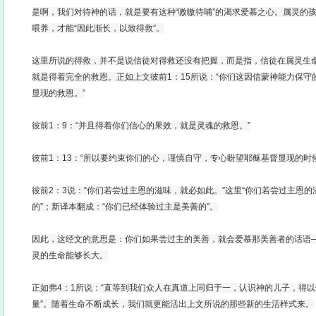
是啊，我们对待神的话，就是要有这种“嗷嗷待哺”的渴求爱慕之心。属灵的
喂养，才能“因此渐长，以致得救”。
这里所说的得救，并不是说信徒对得救还没有把握，而是指，信徒在属灵生
就是得着完全的救恩。正如上文彼前1：15所说：“你们这因信蒙神能力保
显现的救恩。”
彼前1：9：“并且得着你们信心的果效，就是灵魂的救恩。”
彼前1：13：“所以要约束你们的心，谨慎自守，专心盼望耶稣基督显现的时
彼前2：3说：“你们若尝过主恩的滋味，就必如此。”这里“你们若尝过主恩的
的”；新译本翻成：“你们已经体验过主是美善的”。
因此，这经文的意思是：你们如果尝过主的美善，就会爱慕那美善者的话语
灵的生命能够长大。
正如弗4：1所说：“直等到我们众人在真道上同归于一，认识神的儿子，得
量”。随着生命不断成长，我们就更能活出上文所说的那些新的生活样式来。