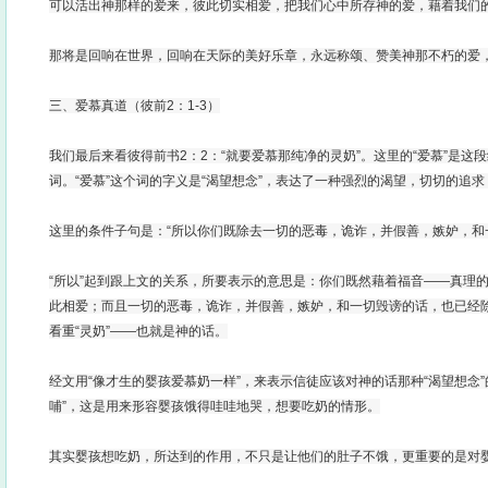
可以活出神那样的爱来，彼此切实相爱，把我们心中所存神的爱，藉着我们
那将是回响在世界，回响在天际的美好乐章，永远称颂、赞美神那不朽的爱
三、爱慕真道（彼前2：1-3）
我们最后来看彼得前书2：2：“就要爱慕那纯净的灵奶”。这里的“爱慕”是这
词。“爱慕”这个词的字义是“渴望想念”，表达了一种强烈的渴望，切切的追
这里的条件子句是：“所以你们既除去一切的恶毒，诡诈，并假善，嫉妒，和
“所以”起到跟上文的关系，所要表示的意思是：你们既然藉着福音——真理
此相爱；而且一切的恶毒，诡诈，并假善，嫉妒，和一切毁谤的话，也已经
看重“灵奶”——也就是神的话。
经文用“像才生的婴孩爱慕奶一样”，来表示信徒应该对神的话那种“渴望想念
哺”，这是用来形容婴孩饿得哇哇地哭，想要吃奶的情形。
其实婴孩想吃奶，所达到的作用，不只是让他们的肚子不饿，更重要的是对