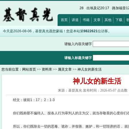
福音8:12
·
诗篇32:5
·
希伯来书12:28
·
出埃及记20:17
·
路加福音12:15
·
以弗所书5:
首页
讲道
书籍
文章
其他
下载
今天是2026-08-06，基督真光愿您蒙福！您是本站第
9822621
位访客。
请输入内容关键字
请输入标题关键字
您当前位置：
网站首页
>>
资料库
>>
属灵文章
>> 神儿女的新生活
神儿女的新生活
来源：基督真光 发布时间：2026-05-07 点击数：
经文：彼前1：17； 2：1-3
你们既称那不偏待人、按各人行为审判人的主为父，就当存敬畏的心度你们在世
所以，你们既除去一切的恶毒、诡诈，并假善、嫉妒，和一切毁谤的话， 就