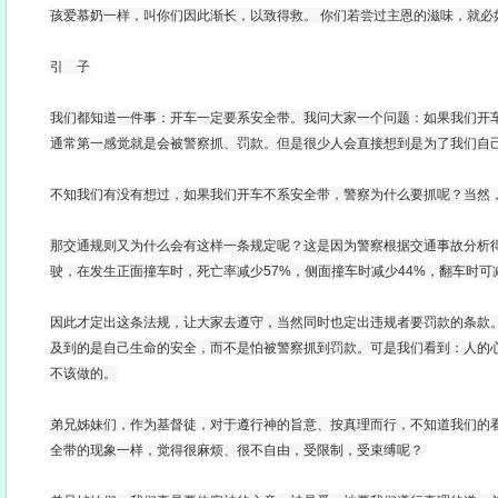
孩爱慕奶一样，叫你们因此渐长，以致得救。 你们若尝过主恩的滋味，就必如此
引 子
我们都知道一件事：开车一定要系安全带。我问大家一个问题：如果我们开
通常第一感觉就是会被警察抓、罚款。但是很少人会直接想到是为了我们自
不知我们有没有想过，如果我们开车不系安全带，警察为什么要抓呢？当然
那交通规则又为什么会有这样一条规定呢？这是因为警察根据交通事故分析
驶，在发生正面撞车时，死亡率减少57%，侧面撞车时减少44%，翻车时可
因此才定出这条法规，让大家去遵守，当然同时也定出违规者要罚款的条款
及到的是自己生命的安全，而不是怕被警察抓到罚款。可是我们看到：人的
不该做的。
弟兄姊妹们，作为基督徒，对于遵行神的旨意、按真理而行，不知道我们的
全带的现象一样，觉得很麻烦、很不自由，受限制，受束缚呢？