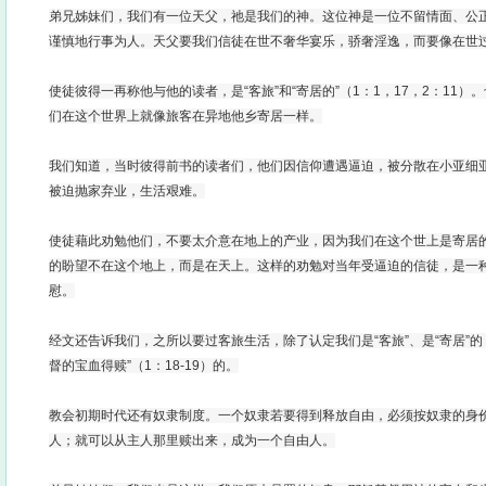
弟兄姊妹们，我们有一位天父，祂是我们的神。这位神是一位不留情面、公
谨慎地行事为人。天父要我们信徒在世不奢华宴乐，骄奢淫逸，而要像在世过
使徒彼得一再称他与他的读者，是“客旅”和“寄居的”（1：1，17，2：11
们在这个世界上就像旅客在异地他乡寄居一样。
我们知道，当时彼得前书的读者们，他们因信仰遭遇逼迫，被分散在小亚细亚
被迫抛家弃业，生活艰难。
使徒藉此劝勉他们，不要太介意在地上的产业，因为我们在这个世上是寄居
的盼望不在这个地上，而是在天上。这样的劝勉对当年受逼迫的信徒，是一
慰。
经文还告诉我们，之所以要过客旅生活，除了认定我们是“客旅”、是“寄居”
督的宝血得赎”（1：18-19）的。
教会初期时代还有奴隶制度。一个奴隶若要得到释放自由，必须按奴隶的身
人；就可以从主人那里赎出来，成为一个自由人。