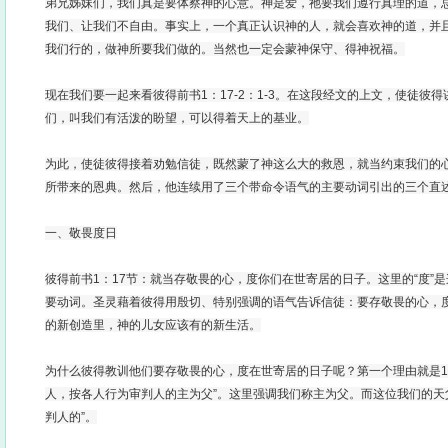
弟兄姊妹们，我们真是要体察神的心意。神是爱，祂要我们遵行真理的道，
我们、让我们不自由。事实上，一个真正认识神的人，就会喜欢神的道，并
我们行的，做神所要我们做的。当然也一定会蒙神保守、得神祝福。
现在我们要一起来看彼得前书1：17-2：1-3。在这段经文的上文，使徒彼
们，叫我们有活泼的盼望，可以得着天上的基业。
为此，使徒彼得接着劝勉信徒，既然蒙了神这么大的救恩，就当约束我们的
所带来的恩典。然后，他连续用了三个带命令语气的主要动词引出的三个直
一、敬畏度日
彼得前书1：17节：就当存敬畏的心，度你们在世寄居的日子。这里的“度”
要动词。圣灵藉着彼得用殷切、特别强调的语气告诉信徒：要存敬畏的心，
的新创造里，神的儿女应该有的新生活。
为什么彼得教训他们要存敬畏的心，度在世寄居的日子呢？第一个理由就是1
人，按各人行为审判人的主为父”。这里强调我们称主为父。而这位我们的天
判人的”。