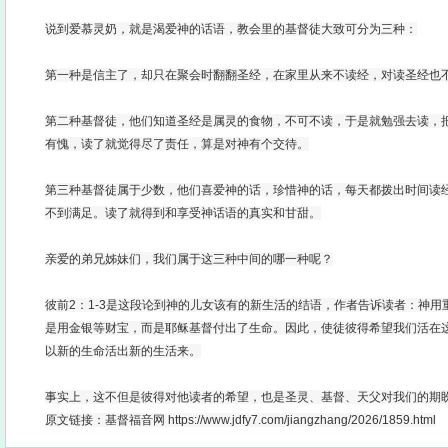
说到爱慕灵奶，就是渴爱神的话语，教会里的基督徒大致可分为三种：
第一种是信主了，却只在聚会时翻翻圣经，在家里从来不读经，对读圣经也
第二种基督徒，他们知道圣经是属灵的食物，不可不读，于是就勉强去读，
有愧，读了就觉得尽了责任，算是对神有个交待。
第三种基督徒属于少数，他们喜爱神的话，珍惜神的话，每天都拨出时间读
不到满足。读了就得到和享受神话语的真实和甘甜。
亲爱的弟兄姊妹们，我们属于这三种中间的哪一种呢？
彼前2：1-3是这段论到神的儿女该有的新生活的结语，作者告诉读者：神
是用金银等财宝，而是耶稣基督付出了生命。因此，使徒彼得希望我们活在
以新的生命活出新的生活来。
事实上，这不但是彼得对他读者的希望，也是圣灵、基督、天父对我们的期
原文链接：基督福音网 https://www.jdfy7.com/jiangzhang/2026/1859.html